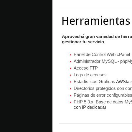
Herramientas
Aprovechá gran variedad de herra
gestionar tu servicio.
Panel de Control Web
cPanel
Administrador MySQL - php
Acceso FTP
Logs de accesos
Estadísticas Gráficas
AWStat
Directorios protegidos con co
Páginas de error configurable
PHP 5.3.x
,
Base de datos My
con IP dedicada)