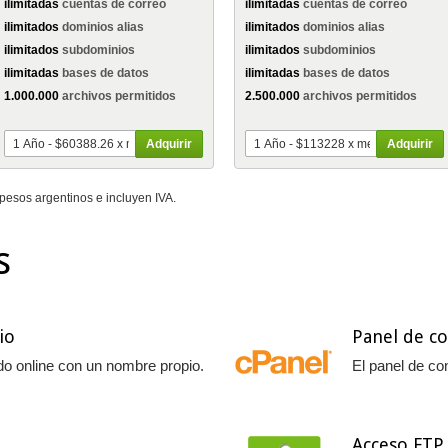
ilimitadas
cuentas de correo
ilimitadas
cuentas de correo
ilimitados
dominios alias
ilimitados
dominios alias
ilimitados
subdominios
ilimitados
subdominios
ilimitadas
bases de datos
ilimitadas
bases de datos
1.000.000
archivos permitidos
2.500.000
archivos permitidos
Adquirir
Adquirir
pesos argentinos e incluyen IVA.
s
io
Panel de c
do online con un nombre propio.
El panel de co
Acceso FTP