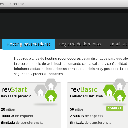
tes
Contacto
Hosting Revendedores
Registro de dominios
Email Ma
Nuestros planes de
hosting revendedores
están diseñados para que aloj
tu propio negocio de web hosting contando con la calidad y confiabilidad
brindamos todas las herramientas para que administres y gestiones tu ser
seguridad y precios razonables.
rev
Start
rev
Basic
Impulsá tu proyecto.
Fortalecé tu iniciativa.
POPULAR
20
sitios
50
sitios
1000GB
de espacio
2.500GB
de espacio
ilimitada
de transferencia
ilimitada
de transferencia