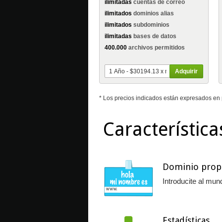
ilimitadas
cuentas de correo
ilimitados
dominios alias
ilimitados
subdominios
ilimitadas
bases de datos
400.000
archivos permitidos
Adquirir
* Los precios indicados están expresados en 
Característica
Dominio prop
Introducite al mun
Estadísticas