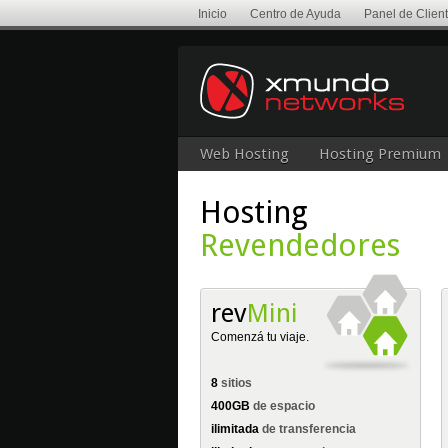
Inicio
Centro de Ayuda
Panel de Clien
Web Hosting
Hosting Premium
Hosting
Revendedores
rev
Mini
Comenzá tu viaje.
8
sitios
400GB
de espacio
ilimitada
de transferencia