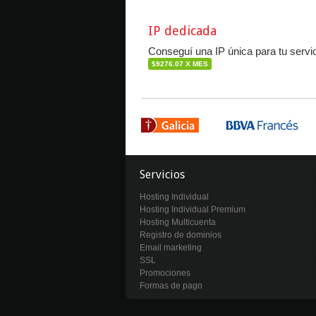
IP dedicada
Conseguí una IP única para tu servic
$9276.07 X MES
Servicios
Hosting Individual
Hosting Individual Premium
Hosting Multicuenta
Registro de dominios
Email marketing
SSL
Promociones
Formas de pago