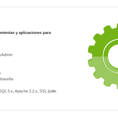
mientas y aplicaciones para
MyAdmin
s
ntraseña
s
SQL 5.x
,
Apache 2.2.x
,
SSL
(sólo