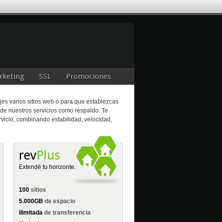
rketing
SSL
Promociones
es varios sitios web o para que establezcas
 de nuestros servicios como respaldo. Te
vicio, combinando estabilidad, velocidad,
rev
Plus
Extendé tu horizonte.
100
sitios
5.000GB
de espacio
ilimitada
de transferencia