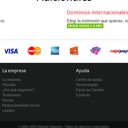
Dominios internacionales
io.
Elegí la extensión que quieras, r
DESDE $39285.1 X AÑO
La empresa
Ayuda
La empresa
Centro de ayuda
Filosofía
Terminologías
¿Por qué elegirnos?
Panel de Clientes
Testimonios
Contacto
Prensa
Responsabilidad Social
Legales
© 2001-2026 XMundo Networks. Todos los derechos reservados.